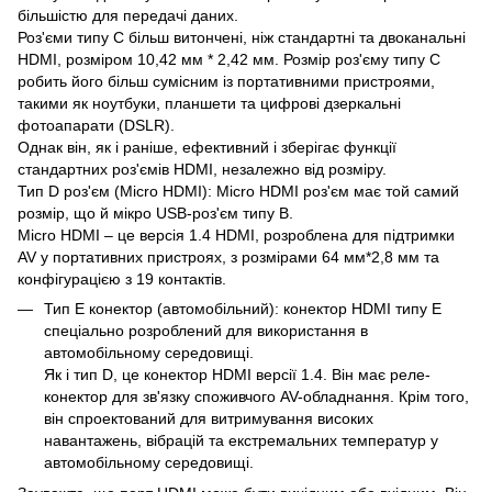
більшістю для передачі даних.
Роз'єми типу C більш витончені, ніж стандартні та двоканальні
HDMI, розміром 10,42 мм * 2,42 мм. Розмір роз'єму типу C
робить його більш сумісним із портативними пристроями,
такими як ноутбуки, планшети та цифрові дзеркальні
фотоапарати (DSLR).
Однак він, як і раніше, ефективний і зберігає функції
стандартних роз'ємів HDMI, незалежно від розміру.
Тип D роз'єм (Micro HDMI): Micro HDMI роз'єм має той самий
розмір, що й мікро USB-роз'єм типу B.
Micro HDMI – це версія 1.4 HDMI, розроблена для підтримки
AV у портативних пристроях, з розмірами 64 мм*2,8 мм та
конфігурацією з 19 контактів.
Тип Е конектор (автомобільний): конектор HDMI типу Е
спеціально розроблений для використання в
автомобільному середовищі.
Як і тип D, це конектор HDMI версії 1.4. Він має реле-
конектор для зв'язку споживчого AV-обладнання. Крім того,
він спроектований для витримування високих
навантажень, вібрацій та екстремальних температур у
автомобільному середовищі.