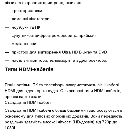
різних електронних пристроях, таких як:
ігрові приставки
домашні кінотеатри
ноутбуки та ПК
супутникові цифрові рекордери та приймачі
медіаплеєри
пристрої для відтворення Ultra HD Blu-ray та DVD
настільні монітори, телевізори та відеопроектори.
Типи HDMI-кабелів
Різні настільні ПК та телевізори використовують різні кабелі
HDMI для відеоігор та аудіо. Ось основні типи HDMI-кабелів,
про які варто знати:
Стандартні HDMI-кабелі
Стандартні HDMI кабелі є більш базовими і застосовуються в
основному для типових споживчих додатків. Вони передають
роздільну здатність високої чіткості (HD-дозвіл) від 720p до
1080i.