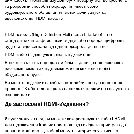
цим кабельні компанії змушені були повернутися до креслень
та розробити способи покращення якості свого
аудіовізуального обладнання, включаючи запуск та
вдосконалення HDMI-кабелів.
HDMI-кабель (High-Definition Multimedia Interface) – це
стандартний інтерфейс, який з'єднує або передає цифровий
аудіо та відеосигнали від одного джерела до іншого.
HDMI кабелі підвищують рівень підключення.
Вони дозволяють передавати більше даних, справляючись з
високими вимогами підтримки маленьких конекторів і
вбудованого аудіо.
Ви можете підключити кабельне телебачення до проектора,
ігрового ПК або телевізора та надсилати практично всі аудіо та
відеосигнали.
Де застосовні HDMI-з'єднання?
Як уже згадувалося, ви можете використовувати кабелі HDMI
для підключення ігрових пристроїв від вихідного пристрою до
певного монітора. Ці кабелі можуть використовуватись на