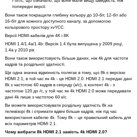
Гбіт/с, що означало, що вони мали вищу швидкість, ніж
попередні версії.
Вони також покращили глибину кольору до 10-біт, 12-біт або
16-біт для кожного доступного каналу, за допомогою
кольорового простору xvYCC.
Версії HDMI-кабелів для 4K і 8K
HDMI 1.4/1.4a/1.4b: Версія 1.4 була випущена у 2009 році,
1.4а у 2010 рік
Вони також використовують більше даних, ніж 4k для частоти
кадрів та роздільної здатності.
Ще одна значна відмінність полягає в тому, що 8k є версією
HDMI 2.1, в той час як 4k - це HDMI 2.0: HDMI 2.1 передає дані
8k з частотою 60 кадрів в секунду (к/с), а контент 4k - з
частотою 120 до /с, у той час як 4k HDMI 2.0 може передавати
дані 4k лише з частотою 60 к/с.
Ви можете використовувати роздільну здатність 8k на
телевізорі 4k і отримати вдвічі більше кадрів, ніж під час
використання кабелю 4k. Тому 8k – це правильний кабель для
всіх параметрів HDMI 2.1.
Чому вибрати 8k HDMI 2.1 замість 4k HDMI 2.0?