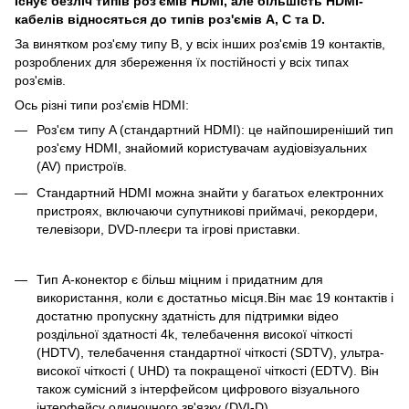
Існує безліч типів роз'ємів HDMI, але більшість HDMI-
кабелів відносяться до типів роз'ємів A, C та D.
За винятком роз'єму типу B, у всіх інших роз'ємів 19 контактів,
розроблених для збереження їх постійності у всіх типах
роз'ємів.
Ось різні типи роз'ємів HDMI:
Роз'єм типу A (стандартний HDMI): це найпоширеніший тип
роз'єму HDMI, знайомий користувачам аудіовізуальних
(AV) пристроїв.
Стандартний HDMI можна знайти у багатьох електронних
пристроях, включаючи супутникові приймачі, рекордери,
телевізори, DVD-плеєри та ігрові приставки.
Тип А-конектор є більш міцним і придатним для
використання, коли є достатньо місця.Він має 19 контактів і
достатню пропускну здатність для підтримки відео
роздільної здатності 4k, телебачення високої чіткості
(HDTV), телебачення стандартної чіткості (SDTV), ультра-
високої чіткості ( UHD) та покращеної чіткості (EDTV). Він
також сумісний з інтерфейсом цифрового візуального
інтерфейсу одиночного зв'язку (DVI-D).