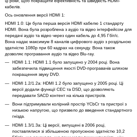
ці роки, щоб покращити ефективність та швидкість HDMI-
кабелів.
Ось оновлення версії HDMI 1:
HDMI 1.0: Це була перша версія HDMI кабелю 1 стандарту
HDMI. Вона була розроблена з аудіо та відео інтерфейсом для
передачі аудіо та відео через один кабель до 4,95 Гбіт/с.
Вона надає максимум 8 каналів цифрового аудіо з роздільною
здатністю 1080p при 60 кадрах на секунду. Вона також
дозволяє програвання аудіо та відео Blu-ray.
HDMI 1.1: HDMI 1.1 було запущено у 2004 році. Вона
забезпечила підвищення якості DVD-програвачів шляхом
покращення звуку DVD.
HDMI 1.2/1.2a: HDMI 1.2 було запущено у 2005 році. Ці
версії додали функції CEC та DSD, що дозволяють
передавати SACD контент на кілька пристроїв.
Вони підтримували колірний простір YCbCr та пристрої з
низькою напругою, що призвело до введення стандартного
гнізда.
HDMI 1.3/1.3a: Ці версії, випущені в 2006 році,
поставлялися зі збільшеною пропускною здатністю 10,2