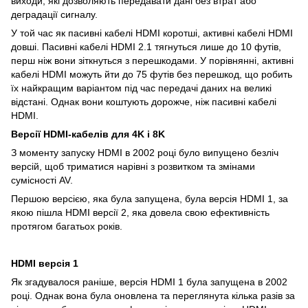
виходи, які дозволяють передавати дані без втрат або
деградації сигналу.
У той час як пасивні кабелі HDMI коротші, активні кабелі HDMI
довші. Пасивні кабелі HDMI 2.1 тягнуться лише до 10 футів,
перш ніж вони зіткнуться з перешкодами. У порівнянні, активні
кабелі HDMI можуть йти до 75 футів без перешкод, що робить
їх найкращим варіантом під час передачі даних на великі
відстані. Однак вони коштують дорожче, ніж пасивні кабелі
HDMI.
Версії HDMI-кабелів для 4K і 8K
З моменту запуску HDMI в 2002 році було випущено безліч
версій, щоб триматися нарівні з розвитком та змінами
сумісності AV.
Першою версією, яка була запущена, була версія HDMI 1, за
якою пішла HDMI версії 2, яка довела свою ефективність
протягом багатьох років.
HDMI версія 1
Як згадувалося раніше, версія HDMI 1 була запущена в 2002
році. Однак вона була оновлена та переглянута кілька разів за