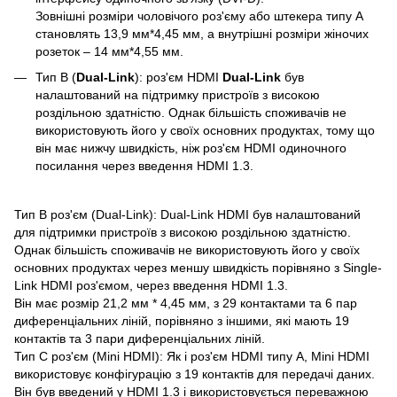
Зовнішні розміри чоловічого роз'єму або штекера типу А
становлять 13,9 мм*4,45 мм, а внутрішні розміри жіночих
розеток – 14 мм*4,55 мм.
Тип B (
Dual-Link
): роз'єм HDMI
Dual-Link
був
налаштований на підтримку пристроїв з високою
роздільною здатністю. Однак більшість споживачів не
використовують його у своїх основних продуктах, тому що
він має нижчу швидкість, ніж роз'єм HDMI одиночного
посилання через введення HDMI 1.3.
Тип B роз'єм (Dual-Link): Dual-Link HDMI був налаштований
для підтримки пристроїв з високою роздільною здатністю.
Однак більшість споживачів не використовують його у своїх
основних продуктах через меншу швидкість порівняно з Single-
Link HDMI роз'ємом, через введення HDMI 1.3.
Він має розмір 21,2 мм * 4,45 мм, з 29 контактами та 6 пар
диференціальних ліній, порівняно з іншими, які мають 19
контактів та 3 пари диференціальних ліній.
Тип С роз'єм (Mini HDMI): Як і роз'єм HDMI типу A, Mini HDMI
використовує конфігурацію з 19 контактів для передачі даних.
Він був введений у HDMI 1.3 і використовується переважною