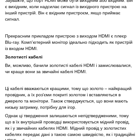
Зауважте, що порт HDMI може бути вихідним або вхідним. Він
є вихідним, коли надсилає сигнал із вихідного пристрою на
інший пристрій. Він є вхідним пристроєм, якщо приймає
сигнал.
Прекрасним прикладом пристрою з виходом HDMI є плеєр
Blu-ray. Комп'ютерний монітор ідеально підходить як пристрій
із входом HDMI.
Золотисті кабелі
Ви, можливо, бачили золотисті кабелі HDMI і замислювалися,
чи краще вони за звичайні кабелі HDMI.
Ці кабелі вважаються кращими, тому що золото – найкращий
провідник, а їх роз'єми покриті золотом і вставляються в
джерело та монітори. Також стверджується, що вони мають
низьку затримку, потрібну для ігор.
Однак ці твердження залишаються непідтвердженими, тому
що в їх внутрішній проводці використовується мідний провід,
як і у звичайних кабелях HDMI. Мідний провід у золотистих
кабелях передає дані з такою самою швидкістю, як і традиційні