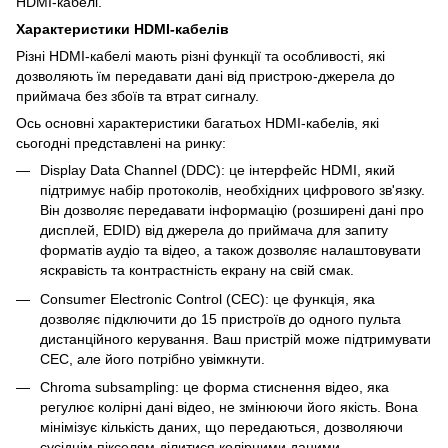
HDMI-кабелі.
Характеристики HDMI-кабелів
Різні HDMI-кабелі мають різні функції та особливості, які
дозволяють їм передавати дані від пристрою-джерела до
приймача без збоїв та втрат сигналу.
Ось основні характеристики багатьох HDMI-кабелів, які
сьогодні представлені на ринку:
Display Data Channel (DDC): це інтерфейс HDMI, який
підтримує набір протоколів, необхідних цифрового зв'язку.
Він дозволяє передавати інформацію (розширені дані про
дисплей, EDID) від джерела до приймача для запиту
форматів аудіо та відео, а також дозволяє налаштовувати
яскравість та контрастність екрану на свій смак.
Consumer Electronic Control (CEC): це функція, яка
дозволяє підключити до 15 пристроїв до одного пульта
дистанційного керування. Ваш пристрій може підтримувати
CEC, але його потрібно увімкнути.
Chroma subsampling: це форма стиснення відео, яка
регулює колірні дані відео, не змінюючи його якість. Вона
мінімізує кількість даних, що передаються, дозволяючи
сусіднім пікселям ділитися колірними даними.