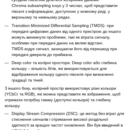
Chroma subsampling існує у 3 числах, щоб представити
пікселі з інформацією, доступною у кожному ряді, у
верхньому та нижньому рядах.
Transition-Minimized Differential Sampling (TMDS): при
передачі цифрових даних від одного пристрою до іншого
можуть виникнути проблеми, такі як втрата сигналу,
особливо при передачі даних на великі відстані.
TMDS кодує сигнал, захищаючи його від перешкод при
передачі джерела до приймача.
Deep color та колірні простори: Deep color або глибина
кольору – кількість бітів, які використовуються для
відображення кольору одного пікселя при визначенні
градації та тіней.
З іншого боку, колірний простір використовує різні кольори
(YCbCr та RGB), які можна представити як зображення, щоб
отримати потрібну гамму (доступні кольори) та глибину
кольору.
Display Stream Compression (DSC): це метод без втрат для
стиснення сигналів і отримання високої роздільної
здатності за кращих частот оновлення. Він був введений в