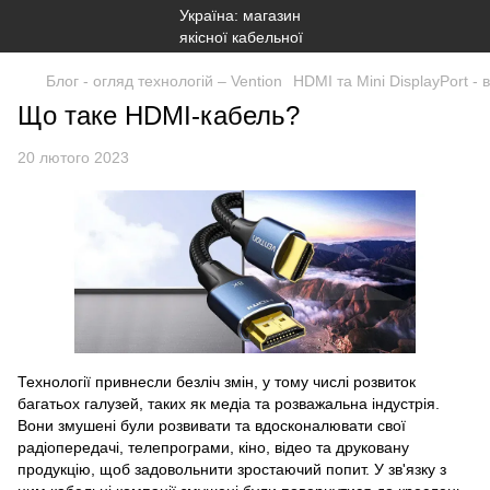
Блог - огляд технологій – Vention
HDMI та Mini DisplayPort - 
Що таке HDMI-кабель?
20 лютого 2023
Технології привнесли безліч змін, у тому числі розвиток
багатьох галузей, таких як медіа та розважальна індустрія.
Вони змушені були розвивати та вдосконалювати свої
радіопередачі, телепрограми, кіно, відео та друковану
продукцію, щоб задовольнити зростаючий попит. У зв'язку з