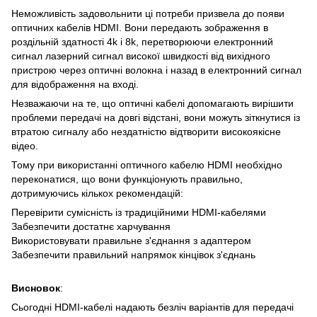
Неможливість задовольнити ці потреби призвела до появи
оптичних кабелів HDMI. Вони передають зображення в
роздільній здатності 4k і 8k, перетворюючи електронний
сигнал лазерний сигнал високої швидкості від вихідного
пристрою через оптичні волокна і назад в електронний сигнал
для відображення на вході.
Незважаючи на те, що оптичні кабелі допомагають вирішити
проблеми передачі на довгі відстані, вони можуть зіткнутися із
втратою сигналу або нездатністю відтворити високоякісне
відео.
Тому при використанні оптичного кабелю HDMI необхідно
переконатися, що вони функціонують правильно,
дотримуючись кількох рекомендацій:
Перевірити сумісність із традиційними HDMI-кабелями
Забезпечити достатнє харчування
Використовувати правильне з'єднання з адаптером
Забезпечити правильний напрямок кінцівок з'єднань
Висновок
:
Сьогодні HDMI-кабелі надають безліч варіантів для передачі