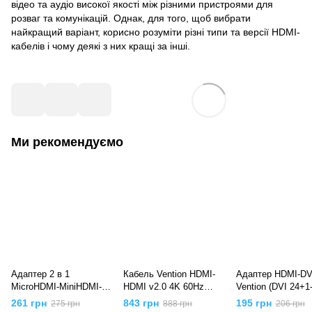
відео та аудіо високої якості між різними пристроями для
розваг та комунікацій. Однак, для того, щоб вибрати
найкращий варіант, корисно розуміти різні типи та версії HDMI-
кабелів і чому деякі з них кращі за інші.
Ми рекомендуємо
Адаптер 2 в 1
Кабель Vention HDMI-
Адаптер HDMI-DV
MicroHDMI-MiniHDMI-
HDMI v2.0 4K 60Hz
Vention (DVI 24+
HDMI Vention (4K 30Hz
Aluminum Alloy Blue,
1.4) M/F 1080P 6
261 грн
843 грн
195 грн
275 грн
888 грн
206 грн
MiniH) (1080p 60Hz
10m, Синій
Black (ECDB0), Ч