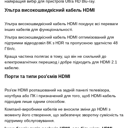
найкращий вибір для пристроїв Ultra HD Blu-ray.
Ультра високошвидкісний кабель HDMI
Ультра високошвидкісний кабель HDMI поєднує всі переваги
інших кабелів для функціональності.
Ультра високошвидкісний кабель HDMI оптимізований для
підтримки відеодозвіл 8K з HDR та пропускною здатністю 48
Гбіт/с.
Краща частина полягає в тому, що він не схильний до
електромагнітних перешкод і добре підходить для HDMI 2.1
кабелю.
Порти та типи роз'ємів HDMI
Роз'єм HDMI розташований на задній панелі телевізора,
ноутбука або ПК і призначений для того, щоб HDMI-кабель
підходив лише одним способом.
Компанії-виробники кабелів не вносили зміни до HDMI з
моменту його створення, що забезпечує зворотну сумісність та
підтримку обслуговування.