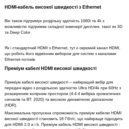
HDMI-кабель високої швидкості з Ethernet
Він також підтримує роздільну здатність 1080i та 4k з
можливістю підтримки складної інженерії дисплея, такої як 3D
та Deep Color.
Як і стандартний HDMI з Ethernet, тут є окремий канал HDMI,
що робить його відмінним вибором для систем з каналами
Ethernet-потоків.
Преміум кабелі HDMI високої швидкості
Преміум кабелі високої швидкості – найкращий вибір для
передачі відео з роздільною здатністю Ultra HD/4k при 60Hz з
розширеним колірним простором (4:4:4 вибірка хроматичних
сигналів та BT: 2020) та високою динамічною діапазоном
(HDR).
Максимальна пропускна спроможність преміум кабелю HDMI
високої швидкості становить 18 Гбіт/с, що найкраще підходить
для HDMI 2.0 a і b. Преміум кабель HDMI високої швидкості -