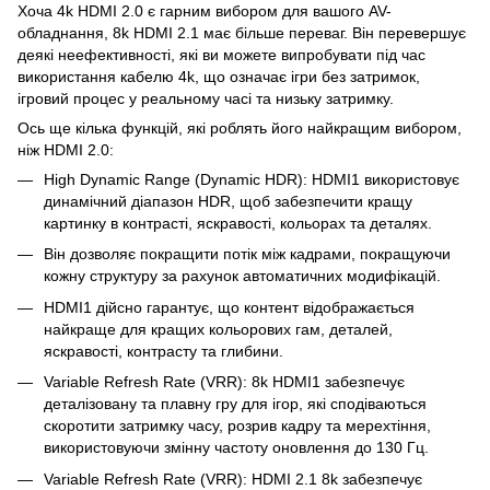
Хоча 4k HDMI 2.0 є гарним вибором для вашого AV-
обладнання, 8k HDMI 2.1 має більше переваг. Він перевершує
деякі неефективності, які ви можете випробувати під час
використання кабелю 4k, що означає ігри без затримок,
ігровий процес у реальному часі та низьку затримку.
Ось ще кілька функцій, які роблять його найкращим вибором,
ніж HDMI 2.0:
High Dynamic Range (Dynamic HDR): HDMI1 використовує
динамічний діапазон HDR, щоб забезпечити кращу
картинку в контрасті, яскравості, кольорах та деталях.
Він дозволяє покращити потік між кадрами, покращуючи
кожну структуру за рахунок автоматичних модифікацій.
HDMI1 дійсно гарантує, що контент відображається
найкраще для кращих кольорових гам, деталей,
яскравості, контрасту та глибини.
Variable Refresh Rate (VRR): 8k HDMI1 забезпечує
деталізовану та плавну гру для ігор, які сподіваються
скоротити затримку часу, розрив кадру та мерехтіння,
використовуючи змінну частоту оновлення до 130 Гц.
Variable Refresh Rate (VRR): HDMI 2.1 8k забезпечує