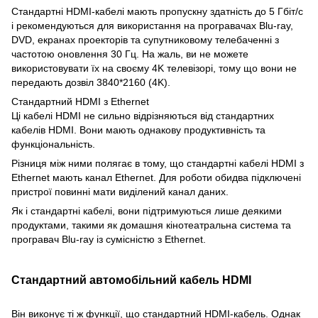
Стандартні HDMI-кабелі мають пропускну здатність до 5 Гбіт/с
і рекомендуються для використання на програвачах Blu-ray,
DVD, екранах проекторів та супутниковому телебаченні з
частотою оновлення 30 Гц. На жаль, ви не можете
використовувати їх на своєму 4K телевізорі, тому що вони не
передають дозвіл 3840*2160 (4K).
Стандартний HDMI з Ethernet
Ці кабелі HDMI не сильно відрізняються від стандартних
кабелів HDMI. Вони мають однакову продуктивність та
функціональність.
Різниця між ними полягає в тому, що стандартні кабелі HDMI з
Ethernet мають канал Ethernet. Для роботи обидва підключені
пристрої повинні мати виділений канал даних.
Як і стандартні кабелі, вони підтримуються лише деякими
продуктами, такими як домашня кінотеатральна система та
програвач Blu-ray із сумісністю з Ethernet.
Стандартний автомобільний кабель HDMI
Він виконує ті ж функції, що стандартний HDMI-кабель. Однак