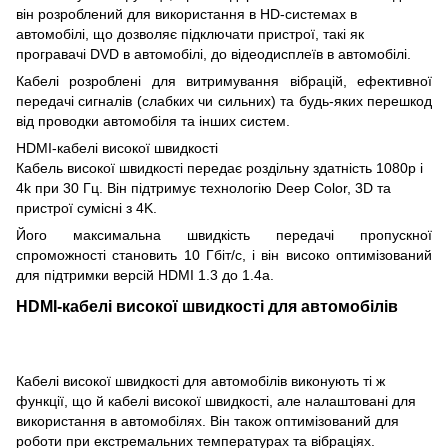
він розроблений для використання в HD-системах в
автомобілі, що дозволяє підключати пристрої, такі як
програвачі DVD в автомобілі, до відеодисплеїв в автомобілі.
Кабелі розроблені для витримування вібрацій, ефективної
передачі сигналів (слабких чи сильних) та будь-яких перешкод
від проводки автомобіля та інших систем.
HDMI-кабелі високої швидкості
Кабель високої швидкості передає роздільну здатність 1080p і
4k при 30 Гц. Він підтримує технологію Deep Color, 3D та
пристрої сумісні з 4K.
Його максимальна швидкість передачі пропускної
спроможності становить 10 Гбіт/с, і він високо оптимізований
для підтримки версій HDMI 1.3 до 1.4a.
HDMI-кабелі високої швидкості для автомобілів
Кабелі високої швидкості для автомобілів виконують ті ж
функції, що й кабелі високої швидкості, але налаштовані для
використання в автомобілях. Він також оптимізований для
роботи при екстремальних температурах та вібраціях.