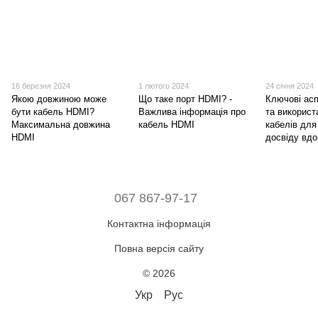
16 березня 2024
1 лютого 2024
24 січня 2024
Якою довжиною може
Що таке порт HDMI? -
Ключові асп
бути кабель HDMI?
Важлива інформація про
та використ
Максимальна довжина
кабель HDMI
кабелів для
HDMI
досвіду вд
067 867-97-17
Контактна інформація
Повна версія сайту
© 2026
Укр
Рус