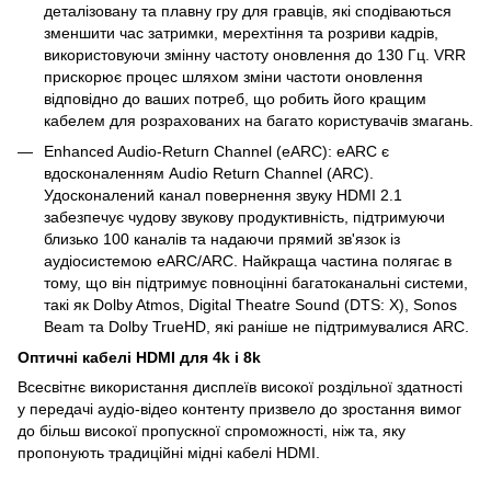
деталізовану та плавну гру для гравців, які сподіваються
зменшити час затримки, мерехтіння та розриви кадрів,
використовуючи змінну частоту оновлення до 130 Гц. VRR
прискорює процес шляхом зміни частоти оновлення
відповідно до ваших потреб, що робить його кращим
кабелем для розрахованих на багато користувачів змагань.
Enhanced Audio-Return Channel (eARC): eARC є
вдосконаленням Audio Return Channel (ARC).
Удосконалений канал повернення звуку HDMI 2.1
забезпечує чудову звукову продуктивність, підтримуючи
близько 100 каналів та надаючи прямий зв'язок із
аудіосистемою eARC/ARC. Найкраща частина полягає в
тому, що він підтримує повноцінні багатоканальні системи,
такі як Dolby Atmos, Digital Theatre Sound (DTS: X), Sonos
Beam та Dolby TrueHD, які раніше не підтримувалися ARC.
Оптичні кабелі HDMI для 4k і 8k
Всесвітнє використання дисплеїв високої роздільної здатності
у передачі аудіо-відео контенту призвело до зростання вимог
до більш високої пропускної спроможності, ніж та, яку
пропонують традиційні мідні кабелі HDMI.