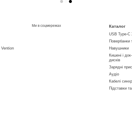
Ми в соцмережах
Каталог
USB Type-C
Повербанки т
 Vention
Навушники
Кишені і док
дисків
Зарядні прис
Аудіо
Кабелі синхр
Підставки та