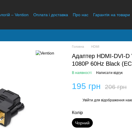
логій – Vention
Оплата і доставка
Про нас
Гарантія на товари
ідгуки про магазин
Головна
HDMI
Адаптер HDMI-DVI-D V
1080P 60Hz Black (E
В наявності
Написати відгук
195 грн
206 грн
Увійти
для відображення нак
%
Колір
Чорний