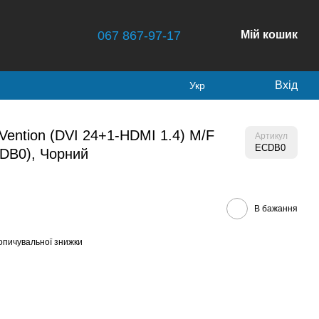
067 867-97-17
Мій кошик
Вхід
Укр
ention (DVI 24+1-HDMI 1.4) M/F
Артикул
ECDB0
CDB0), Чорний
В бажання
опичувальної знижки