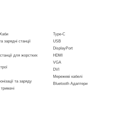
 Хаби
Type-C
а зарядні станції
USB
DisplayPort
-станції для жорстких
HDMI
VGA
трої
DVI
Мережеві кабелі
онізації та заряду
Bluetooth Адаптери
 тримачі