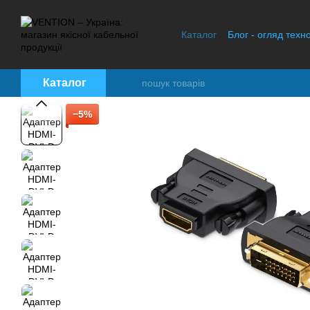
Перейти до основного контенту
Каталог
Блог - огляд техно
Контактна інформація
В
Каталог
−5%