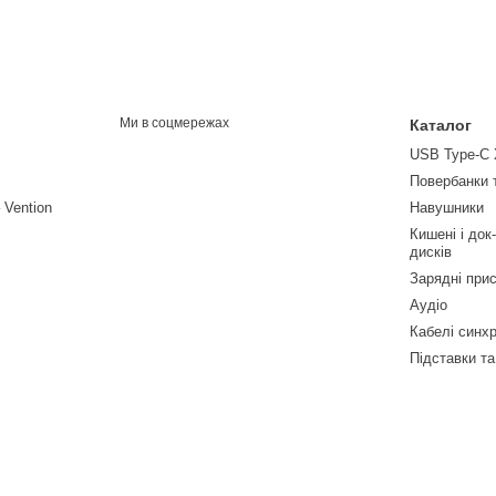
Ми в соцмережах
Каталог
USB Type-C
Повербанки т
 Vention
Навушники
Кишені і док
дисків
Зарядні прис
Аудіо
Кабелі синхр
Підставки та