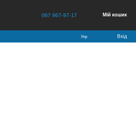
067 867-97-17
Мій кошик
Вхід
Укр