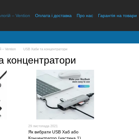
логій – Vention
Оплата і доставка
Про нас
Гарантія на товари
ідгуки про магазин
й – Vention
USB Хаби та концентратори
а концентратори
29 листопада 2021
Як вибрати USB Хаб або
Концентратор (частина 1)