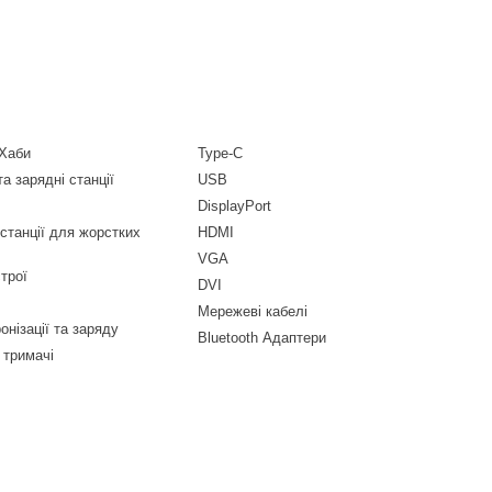
 Хаби
Type-C
а зарядні станції
USB
DisplayPort
-станції для жорстких
HDMI
VGA
трої
DVI
Мережеві кабелі
онізації та заряду
Bluetooth Адаптери
 тримачі