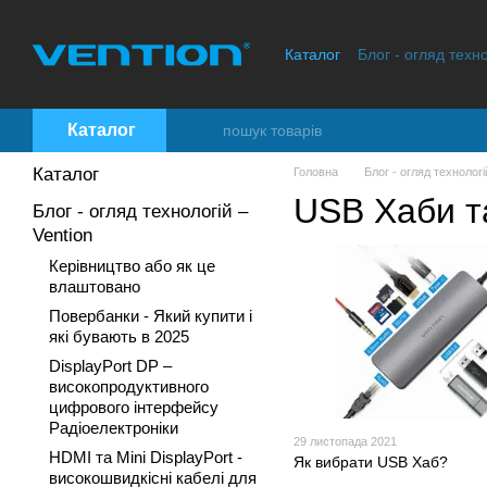
Перейти до основного контенту
Каталог
Блог - огляд техно
Контактна інформація
В
Каталог
Каталог
Головна
Блог - огляд технологі
USB Хаби т
Блог - огляд технологій –
Vention
Керівництво або як це
влаштовано
Повербанки - Який купити і
які бувають в 2025
DisplayPort DP –
високопродуктивного
цифрового інтерфейсу
Радіоелектроніки
29 листопада 2021
HDMI та Mini DisplayPort -
Як вибрати USB Хаб?
високошвидкісні кабелі для