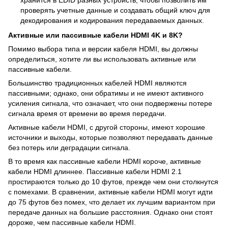
хранится в EDID разных устройств, чтобы позволить им
проверять учетные данные и создавать общий ключ для
декодирования и кодирования передаваемых данных.
Активные или пассивные кабели
HDMI
4
K
и 8
K
?
Помимо выбора типа и версии кабеля HDMI, вы должны
определиться, хотите ли вы использовать активные или
пассивные кабели.
Большинство традиционных кабелей HDMI являются
пассивными; однако, они обратимы и не имеют активного
усиления сигнала, что означает, что они подвержены потере
сигнала время от времени во время передачи.
Активные кабели HDMI, с другой стороны, имеют хорошие
источники и выходы, которые позволяют передавать данные
без потерь или деградации сигнала.
В то время как пассивные кабели HDMI короче, активные
кабели HDMI длиннее. Пассивные кабели HDMI 2.1
простираются только до 10 футов, прежде чем они столкнутся
с помехами. В сравнении, активные кабели HDMI могут идти
до 75 футов без помех, что делает их лучшим вариантом при
передаче данных на большие расстояния. Однако они стоят
дороже, чем пассивные кабели HDMI.