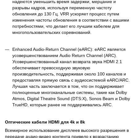
надеются уменьшить время задержки, мерцание и
разрывы кадров, используя переменную частоту
обновления до 130 Гц. VRR ускоряет процесс путем
изменения частоты обновления в соответствии с вашими
потребностями, что делает его лучшим кабелем для
многопользовательских соревнований.
Enhanced Audio-Return Channel (eARC): eARC является
усовершенствованием Audio Return Channel (ARC).
Усовершенствованный канал возврата звука HDMI 2.1
обеспечивает превосходную звуковую
производительность, поддерживая около 100 каналов и
предоставляя прямую связь с аудиосистемой eARC/ARC.
Лучшая часть заключается в том, что он поддерживает
полноценные многоканальные системы, такие как Dolby
Atmos, Digital Theatre Sound (DTS:X), Sonos Beam и Dolby
TrueHD, которые ранее не поддерживались ARC.
Оптические кабели
HDMI
для 4
k
и 8
k
Всемирное использование дисплеев высокого разрешения в
передаче аудио-видео контента привело к возрастанию