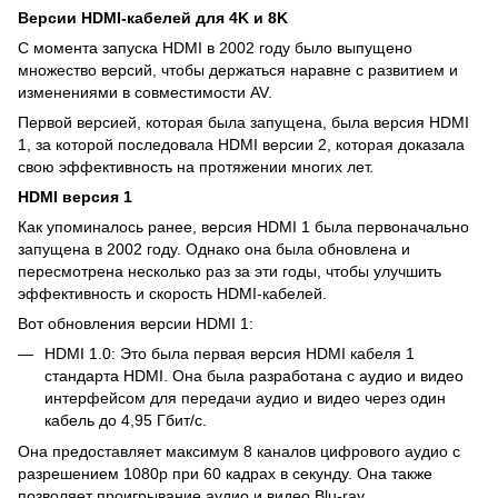
Версии
HDMI
-кабелей для 4
K
и 8
K
С момента запуска HDMI в 2002 году было выпущено
множество версий, чтобы держаться наравне с развитием и
изменениями в совместимости AV.
Первой версией, которая была запущена, была версия HDMI
1, за которой последовала HDMI версии 2, которая доказала
свою эффективность на протяжении многих лет.
HDMI
версия 1
Как упоминалось ранее, версия HDMI 1 была первоначально
запущена в 2002 году. Однако она была обновлена и
пересмотрена несколько раз за эти годы, чтобы улучшить
эффективность и скорость HDMI-кабелей.
Вот обновления версии HDMI 1:
HDMI 1.0: Это была первая версия HDMI кабеля 1
стандарта HDMI. Она была разработана с аудио и видео
интерфейсом для передачи аудио и видео через один
кабель до 4,95 Гбит/с.
Она предоставляет максимум 8 каналов цифрового аудио с
разрешением 1080p при 60 кадрах в секунду. Она также
позволяет проигрывание аудио и видео Blu-ray.