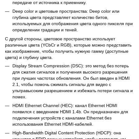
передаче от источника к приемнику.
Deep color и цветовые пространства: Deep color или
глубина цвета представляет количество битов,
используемых для отображения цвета одного пикселя при
определении градации и теней.
С другой стороны, цветовое пространство использует
различные цвета (YCbCr и RGB), которые можно представить
как изображение, чтобы получить нужную гамму (доступные
цвета) и глубину цвета.
Display Stream Compression (DSC): это метод без потерь
для сжатия сигналов и получения высокого разрешения
при лучших частотах обновления. Он был введен в HDMI
2.1, чтобы помочь сжимать сигналы для видео с
ультравысоким разрешением и избежать потери сигнала и
помех.
HDMI Ethernet Channel (HEC): канал Ethernet HDMI
появился с введением HDMI 1.4b. Он предназначен для
подключения устройств с каналами Ethernet без
использования Ethernet HDMI-кабелей.
High-Bandwidth Digital Content Protection (HDCP): она