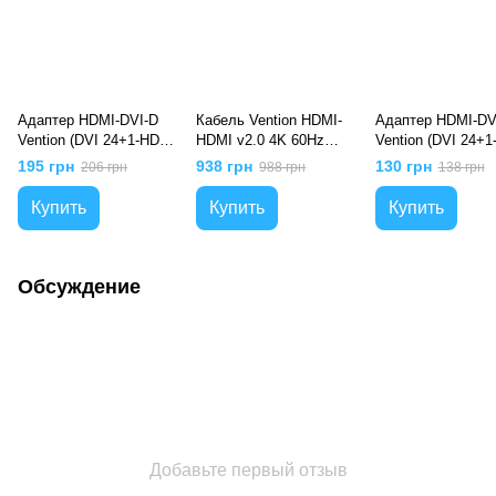
Адаптер HDMI-DVI-D
Кабель Vention HDMI-
Адаптер HDMI-DV
Vention (DVI 24+1-HDMI
HDMI v2.0 4K 60Hz
Vention (DVI 24+
1.4) M/F 1080P 60Hz
Cotton Braided, 10m,
1.4) M/F 1080P 6
195 грн
938 грн
130 грн
206 грн
988 грн
138 грн
Black (ECDB0), Черный
Серый
Upgraded gold-pla
Black (AILB0), Че
Купить
Купить
Купить
Обсуждение
Добавьте первый отзыв