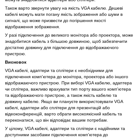
Також варто звернути увагу на якість VGA кабелю. Дешеві
кабелі можуть мати погану якість зображення або шуми в
сигналі, що може призвести до погіршення якості
відображення зображення.
У разі підключення до великого монітора або проектора, може
знадобитися кабель з більшою довжиною, щоб забезпечити
достатню довжину для підключення до відображаючого
пристрою.
Висновок
VGA кабелі, адаптери та сплітери є необхідними для
підключення комп'ютера до монітора, проектора або іншого
відображаючого пристрою. При виборі VGA кабелю, адаптера
чи сплітера, важливо врахувати тип порту вашого комп'ютера
та відображаючого пристрою, а також якість кабелю та
довжину кабелю. Якщо ви плануєте використовувати VGA
кабелі, адаптери або сплітери для презентацій або
відеоконференцій, варто обрати високоякісний кабель та
переконатися, що він відповідає вашим потребам.
У цілому, VGA кабелі, адаптери та сплітери є надійними та
доступними засобами підключення комп'ютера до