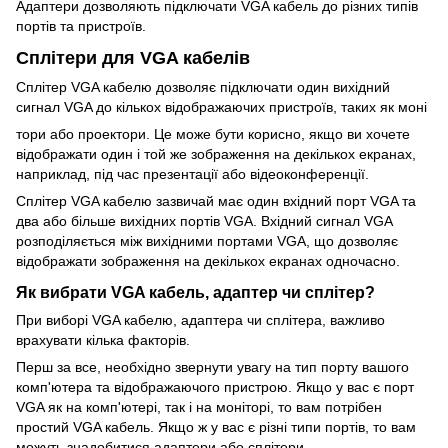
Адаптери дозволяють підключати VGA кабель до різних типів
портів та пристроїв.
Сплітери для VGA кабелів
Сплітер VGA кабелю дозволяє підключати один вихідний
сигнал VGA до кількох відображаючих пристроїв, таких як моні
тори або проектори. Це може бути корисно, якщо ви хочете
відображати один і той же зображення на декількох екранах,
наприклад, під час презентації або відеоконференції.
Сплітер VGA кабелю зазвичай має один вхідний порт VGA та
два або більше вихідних портів VGA. Вхідний сигнал VGA
розподіляється між вихідними портами VGA, що дозволяє
відображати зображення на декількох екранах одночасно.
Як вибрати VGA кабель, адаптер чи сплітер?
При виборі VGA кабелю, адаптера чи сплітера, важливо
врахувати кілька факторів.
Перш за все, необхідно звернути увагу на тип порту вашого
комп'ютера та відображаючого пристрою. Якщо у вас є порт
VGA як на комп'ютері, так і на моніторі, то вам потрібен
простий VGA кабель. Якщо ж у вас є різні типи портів, то вам
можуть знадобитися адаптери або сплітери.