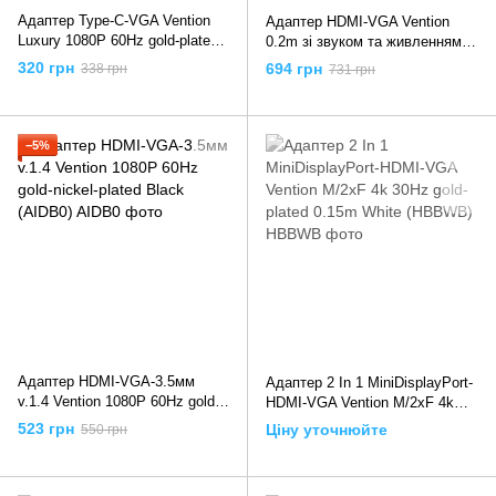
Адаптер Type-C-VGA Vention
Адаптер HDMI-VGA Vention
Luxury 1080P 60Hz gold-plated
0.2m зі звуком та живленням
0.15m Grey (TDFHB), 0.15m,
Black (ACNBB), 0.2m, Чорний
320 грн
694 грн
338 грн
731 грн
Сірий
−5%
Адаптер HDMI-VGA-3.5мм
Адаптер 2 In 1 MiniDisplayPort-
v.1.4 Vention 1080P 60Hz gold-
HDMI-VGA Vention M/2xF 4k
nickel-plated Black (AIDB0),
30Hz gold-plated 0.15m White
523 грн
Ціну уточнюйте
550 грн
Чорний
(HBBWB), 0.15m, Білий