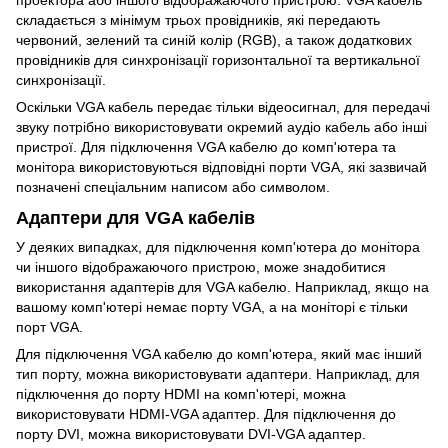
складається з мінімум трьох провідників, які передають
червоний, зелений та синій колір (RGB), а також додаткових
провідників для синхронізації горизонтальної та вертикальної
синхронізації.
Оскільки VGA кабель передає тільки відеосигнал, для передачі
звуку потрібно використовувати окремий аудіо кабель або інші
пристрої. Для підключення VGA кабелю до комп'ютера та
монітора використовуються відповідні порти VGA, які зазвичай
позначені спеціальним написом або символом.
Адаптери для VGA кабелів
У деяких випадках, для підключення комп'ютера до монітора
чи іншого відображаючого пристрою, може знадобитися
використання адаптерів для VGA кабелю. Наприклад, якщо на
вашому комп'ютері немає порту VGA, а на моніторі є тільки
порт VGA.
Для підключення VGA кабелю до комп'ютера, який має інший
тип порту, можна використовувати адаптери. Наприклад, для
підключення до порту HDMI на комп'ютері, можна
використовувати HDMI-VGA адаптер. Для підключення до
порту DVI, можна використовувати DVI-VGA адаптер.