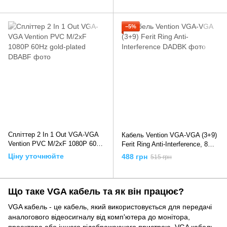
−5%
Спліттер 2 In 1 Out VGA-VGA
Кабель Vention VGA-VGA (3+9)
Vention PVC M/2xF 1080P 60Hz
Ferit Ring Anti-Interference, 8m,
gold-plated, Чорний
Чорний
Ціну уточнюйте
488 грн
515 грн
Що таке VGA кабель та як він працює?
VGA кабель - це кабель, який використовується для передачі
аналогового відеосигналу від комп'ютера до монітора,
проектора або іншого відображаючого пристрою. VGA кабель