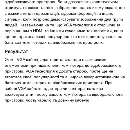
відображаючого пристрою. Вони дозволяють користувачам
отримувати якісне та чітке зображення на великому екрані, що
є важливим для презентацій, відеоконференцій та інших
ситуацій, коли потрібно демонструвати зображення для групи
людей. Незважаючи на те, що VGA технологія є старішою за
порівнянням з HDMI та іншими сучасними технологіями, вона
ще не втратила своєї популярності та є використовуваною на
багатьох комп'ютерах та відображаючих пристроях.
Результат
Отже, VGA кабелі, адаптери та сплітери є важливими
елементами при підключенні комп'ютера до відображаючого
пристрою. VGA технологія є досить старою, проте ще не
втратила своєї популярності та є широко використовуваною на
багатьох комп'ютерах та відображаючих пристроях. При
виборі VGA кабелю, адаптера чи сплітера, важливо
враховувати тип порту вашого комп'ютера та відображаючого
пристрою, якість кабелю та довжину кабелю.