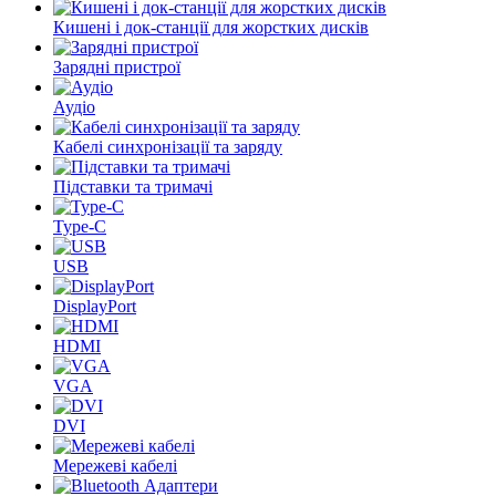
Кишені і док-станції для жорстких дисків
Зарядні пристрої
Аудіо
Кабелі синхронізації та заряду
Підставки та тримачі
Type-C
USB
DisplayPort
HDMI
VGA
DVI
Мережеві кабелі