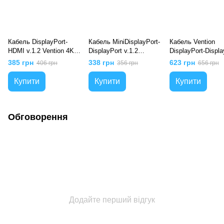
Кабель DisplayPort-
Кабель MiniDisplayPort-
Кабель Vention
HDMI v.1.2 Vention 4K
DisplayPort v.1.2
DisplayPort-Displa
2K 30Hz 21.6Gbps, 1m
Vention 4K 2K 60Hz
v1.2 4K 60Hz 2K 
385 грн
338 грн
623 грн
406 грн
356 грн
656 грн
21.6Gbps, 1.5m
1080P 240Hz 21.
PVC, 5m
Купити
Купити
Купити
Обговорення
Додайте перший відгук