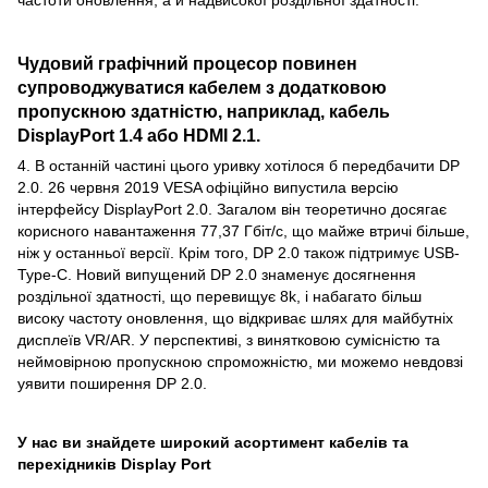
частоти оновлення, а й надвисокої роздільної здатності.
Чудовий графічний процесор повинен
супроводжуватися кабелем з додатковою
пропускною здатністю, наприклад, кабель
DisplayPort 1.4 або HDMI 2.1.
4. В останній частині цього уривку хотілося б передбачити DP
2.0. 26 червня 2019 VESA офіційно випустила версію
інтерфейсу DisplayPort 2.0. Загалом він теоретично досягає
корисного навантаження 77,37 Гбіт/с, що майже втричі більше,
ніж у останньої версії. Крім того, DP 2.0 також підтримує USB-
Type-C. Новий випущений DP 2.0 знаменує досягнення
роздільної здатності, що перевищує 8k, і набагато більш
високу частоту оновлення, що відкриває шлях для майбутніх
дисплеїв VR/AR. У перспективі, з винятковою сумісністю та
неймовірною пропускною спроможністю, ми можемо невдовзі
уявити поширення DP 2.0.
У нас ви знайдете широкий асортимент кабелів та
перехідників Display Port