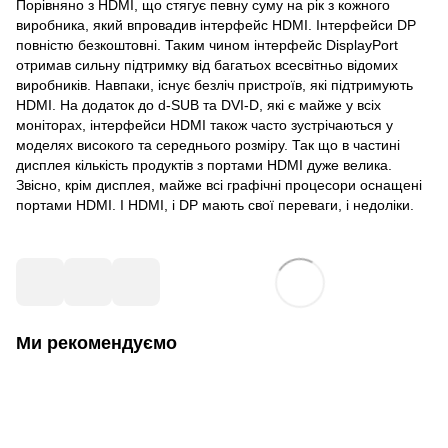
Порівняно з HDMI, що стягує певну суму на рік з кожного
виробника, який впровадив інтерфейс HDMI. Інтерфейси DP
повністю безкоштовні. Таким чином інтерфейс DisplayPort
отримав сильну підтримку від багатьох всесвітньо відомих
виробників. Навпаки, існує безліч пристроїв, які підтримують
HDMI. На додаток до d-SUB та DVI-D, які є майже у всіх
моніторах, інтерфейси HDMI також часто зустрічаються у
моделях високого та середнього розміру. Так що в частині
дисплея кількість продуктів з портами HDMI дуже велика.
Звісно, крім дисплея, майже всі графічні процесори оснащені
портами HDMI. І HDMI, і DP мають свої переваги, і недоліки.
Ми рекомендуємо