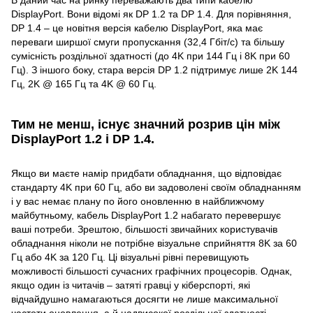
DisplayPort. Вони відомі як DP 1.2 та DP 1.4. Для порівняння,
DP 1.4 – це новітня версія кабелю DisplayPort, яка має
переваги ширшої смуги пропускання (32,4 Гбіт/с) та більшу
сумісність роздільної здатності (до 4K при 144 Гц і 8K при 60
Гц). З іншого боку, стара версія DP 1.2 підтримує лише 2K 144
Гц, 2K @ 165 Гц та 4K @ 60 Гц.
Тим не менш, існує значний розрив цін між
DisplayPort 1.2 і DP 1.4.
Якщо ви маєте намір придбати обладнання, що відповідає
стандарту 4K при 60 Гц, або ви задоволені своїм обладнанням
і у вас немає плану по його оновленню в найближчому
майбутньому, кабель DisplayPort 1.2 набагато перевершує
ваші потреби. Зрештою, більшості звичайних користувачів
обладнання ніколи не потрібне візуальне сприйняття 8K за 60
Гц або 4K за 120 Гц. Ці візуальні рівні перевищують
можливості більшості сучасних графічних процесорів. Однак,
якщо один із читачів – затяті гравці у кіберспорті, які
відчайдушно намагаються досягти не лише максимальної