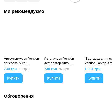
Ми рекомендуємо
Автоутримувач Vention
Автотримач Vention
Підставка для но
присоска Auto-
дефлектор Auto-
Vention Laptop X-
Clamping, Чорний
clamping
Stand Aluminum Al
730 грн
730 грн
1 031 грн
769 грн
769 грн
Купити
Купити
Купити
Обговорення