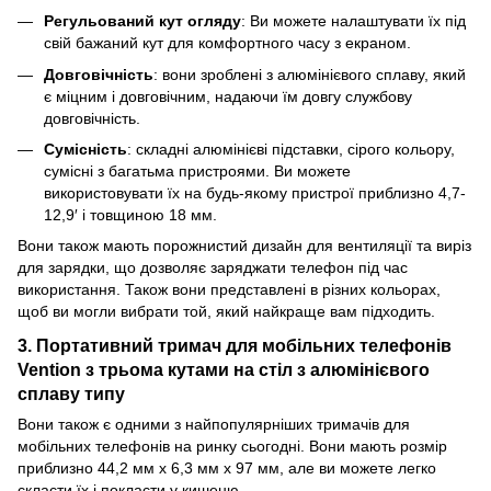
Регульований кут огляду
: Ви можете налаштувати їх під
свій бажаний кут для комфортного часу з екраном.
Довговічність
: вони зроблені з алюмінієвого сплаву, який
є міцним і довговічним, надаючи їм довгу службову
довговічність.
Сумісність
: складні алюмінієві підставки, сірого кольору,
сумісні з багатьма пристроями. Ви можете
використовувати їх на будь-якому пристрої приблизно 4,7-
12,9′ і товщиною 18 мм.
Вони також мають порожнистий дизайн для вентиляції та виріз
для зарядки, що дозволяє заряджати телефон під час
використання. Також вони представлені в різних кольорах,
щоб ви могли вибрати той, який найкраще вам підходить.
3. Портативний тримач для мобільних телефонів
Vention з трьома кутами на стіл з алюмінієвого
сплаву типу
Вони також є одними з найпопулярніших тримачів для
мобільних телефонів на ринку сьогодні. Вони мають розмір
приблизно 44,2 мм х 6,3 мм х 97 мм, але ви можете легко
скласти їх і покласти у кишеню.