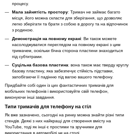
процесу.
Мала зайнятість простору
: Тримач не займає багато
місця, його можна скласти для зберігання, що дозволяє
легко зберігати та брати з собою в дорогу та на відпочинок
з родиною.
Демонстрація на повному екрані
: Ви також можете
насолоджуватися переглядом на повному екрані з цим
тримачем, оскільки бічна сторона пластини знаходиться
під субтитрами.
Суцільна базова пластина
: вона також має тверду круглу
базову пластину, яка забезпечує стійкість підставки,
запобігаючи її падінню під вагою вашого телефону.
Придбайте собі один із цих фантастичних тримачів для
мобільних телефонів і використовуйте свій телефон,
виконуючи інші завдання.
Типи тримачів для телефону на стіл
Як вже зазначено, сьогодні на ринку можна знайти різні типи
стендів. Деякі з них найкращі для створення вмісту на
YouTube, тоді як інші є простими та зручними для
використання в автомобілі чи на столі.