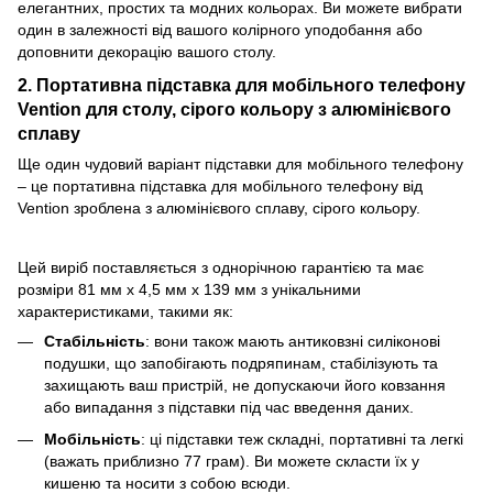
елегантних, простих та модних кольорах. Ви можете вибрати
один в залежності від вашого колірного уподобання або
доповнити декорацію вашого столу.
2. Портативна підставка для мобільного телефону
Vention для столу, сірого кольору з алюмінієвого
сплаву
Ще один чудовий варіант підставки для мобільного телефону
– це портативна підставка для мобільного телефону від
Vention зроблена з алюмінієвого сплаву, сірого кольору.
Цей виріб поставляється з однорічною гарантією та має
розміри 81 мм х 4,5 мм х 139 мм з унікальними
характеристиками, такими як:
Стабільність
: вони також мають антиковзні силіконові
подушки, що запобігають подряпинам, стабілізують та
захищають ваш пристрій, не допускаючи його ковзання
або випадання з підставки під час введення даних.
Мобільність
: ці підставки теж складні, портативні та легкі
(важать приблизно 77 грам). Ви можете скласти їх у
кишеню та носити з собою всюди.