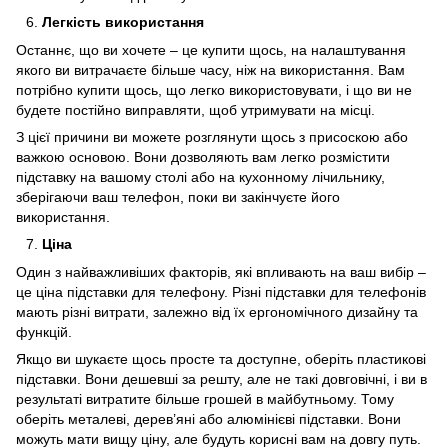
Легкість використання
Останнє, що ви хочете – це купити щось, на налаштування
якого ви витрачаєте більше часу, ніж на використання. Вам
потрібно купити щось, що легко використовувати, і що ви не
будете постійно виправляти, щоб утримувати на місці.
З цієї причини ви можете розглянути щось з присоскою або
важкою основою. Вони дозволяють вам легко розмістити
підставку на вашому столі або на кухонному лічильнику,
зберігаючи ваш телефон, поки ви закінчуєте його
використання.
Ціна
Один з найважливіших факторів, які впливають на ваш вибір –
це ціна підставки для телефону. Різні підставки для телефонів
мають різні витрати, залежно від їх ергономічного дизайну та
функцій.
Якщо ви шукаєте щось просте та доступне, оберіть пластикові
підставки. Вони дешевші за решту, але не такі довговічні, і ви в
результаті витратите більше грошей в майбутньому. Тому
оберіть металеві, дерев’яні або алюмінієві підставки. Вони
можуть мати вищу ціну, але будуть корисні вам на довгу путь.