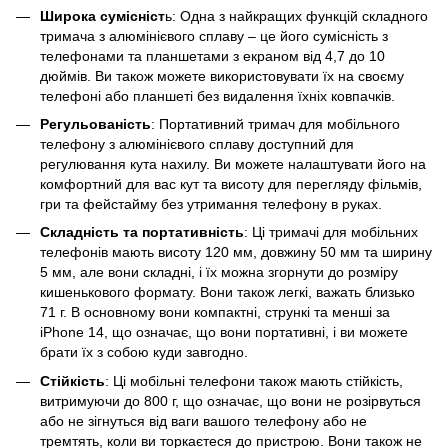
Широка сумісніст
ь: Одна з найкращих функцій складного
тримача з алюмінієвого сплаву – це його сумісність з
телефонами та планшетами з екраном від 4,7 до 10
дюймів. Ви також можете використовувати їх на своєму
телефоні або планшеті без видалення їхніх ковпачків.
Регульованість
: Портативний тримач для мобільного
телефону з алюмінієвого сплаву доступний для
регулювання кута нахилу. Ви можете налаштувати його на
комфортний для вас кут та висоту для перегляду фільмів,
гри та фейстайму без утримання телефону в руках.
Складність та портативність
: Ці тримачі для мобільних
телефонів мають висоту 120 мм, довжину 50 мм та ширину
5 мм, але вони складні, і їх можна згорнути до розміру
кишенькового формату. Вони також легкі, важать близько
71 г. В основному вони компактні, стрункі та менші за
iPhone 14, що означає, що вони портативні, і ви можете
брати їх з собою куди завгодно.
Стійкість
: Ці мобільні телефони також мають стійкість,
витримуючи до 800 г, що означає, що вони не розірвуться
або не зігнуться від ваги вашого телефону або не
тремтять, коли ви торкаєтеся до пристрою. Вони також не