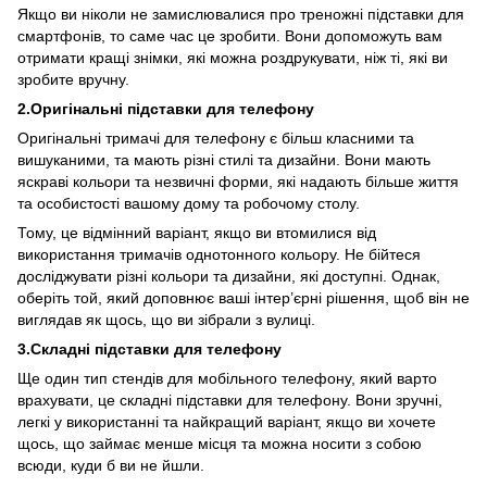
Якщо ви ніколи не замислювалися про треножні підставки для
смартфонів, то саме час це зробити. Вони допоможуть вам
отримати кращі знімки, які можна роздрукувати, ніж ті, які ви
зробите вручну.
2.Оригінальні підставки для телефону
Оригінальні тримачі для телефону є більш класними та
вишуканими, та мають різні стилі та дизайни. Вони мають
яскраві кольори та незвичні форми, які надають більше життя
та особистості вашому дому та робочому столу.
Тому, це відмінний варіант, якщо ви втомилися від
використання тримачів однотонного кольору. Не бійтеся
досліджувати різні кольори та дизайни, які доступні. Однак,
оберіть той, який доповнює ваші інтер’єрні рішення, щоб він не
виглядав як щось, що ви зібрали з вулиці.
3.Складні підставки для телефону
Ще один тип стендів для мобільного телефону, який варто
врахувати, це складні підставки для телефону. Вони зручні,
легкі у використанні та найкращий варіант, якщо ви хочете
щось, що займає менше місця та можна носити з собою
всюди, куди б ви не йшли.