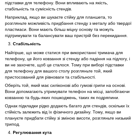
підставки для телефону. Вони впливають на якість,
стабільність та сумісність стендів.
Наприклад, якщо ви шукаєте стійку для планшета, то
розгляньте можливість придбання стенду з металу або твердої
пластмаси. Вони мають більш міцну основу та можуть
підтримувати та балансувати ваш пристрій без перекидання.
Стабільність
Найгірше, що може статися при використанні тримача для
телефону, це його ковзання зі стенду або падіння на підлогу, і
ви не захочете, щоб це сталося. Тому при виборі підставки
для телефону для вашого столу розгляньте той, який
пристосований для рівноваги та стабільності.
Оберіть той, який має силіконові або гумові грипи на основі.
Вони допомагають утримувати телефон на місці, запобігаючи
ковзанню та будь-яких пошкоджень, таких як подряпини.
Однак підкладки рідко додають багато для стендів, оскільки їх
стійкість залежить від їх фізичного дизайну. Тому, якщо ви
плануєте придбати стійку зі зміною висоти, розгляньте низький
трипод.
Регулювання кута