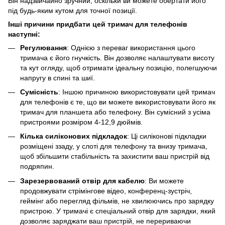
Він надзвичайно зручний, оскільки ви можете обертати його
під будь-яким кутом для точної позиції.
Інші причини придбати цей тримач для телефонів
наступні:
Регулювання
: Однією з переваг використання цього
тримача є його гнучкість. Він дозволяє налаштувати висоту
та кут огляду, щоб отримати ідеальну позицію, полегшуючи
напругу в спині та шиї.
Сумісність
: Іншою причиною використовувати цей тримач
для телефонів є те, що ви можете використовувати його як
тримач для планшета або телефону. Він сумісний з усіма
пристроями розміром 4-12,9 дюймів.
Кілька силіконових підкладок
: Ці силіконові підкладки
розміщені ззаду, у слоті для телефону та внизу тримача,
щоб збільшити стабільність та захистити ваш пристрій від
подряпин.
Зарезервований отвір для кабелю
: Ви можете
продовжувати стрімінгове відео, конференц-зустріч,
геймінг або перегляд фільмів, не хвилюючись про зарядку
пристрою. У тримачі є спеціальний отвір для зарядки, який
дозволяє заряджати ваш пристрій, не перериваючи