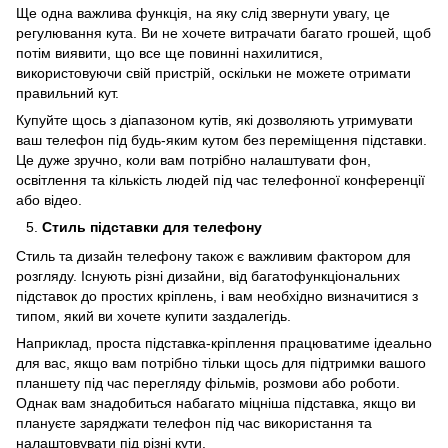
Ще одна важлива функція, на яку слід звернути увагу, це
регулювання кута. Ви не хочете витрачати багато грошей, щоб
потім виявити, що все ще повинні нахилитися,
використовуючи свій пристрій, оскільки не можете отримати
правильний кут.
Купуйте щось з діапазоном кутів, які дозволяють утримувати
ваш телефон під будь-яким кутом без переміщення підставки.
Це дуже зручно, коли вам потрібно налаштувати фон,
освітлення та кількість людей під час телефонної конференції
або відео.
Стиль підставки для телефону
Стиль та дизайн телефону також є важливим фактором для
розгляду. Існують різні дизайни, від багатофункціональних
підставок до простих кріплень, і вам необхідно визначитися з
типом, який ви хочете купити заздалегідь.
Наприклад, проста підставка-кріплення працюватиме ідеально
для вас, якщо вам потрібно тільки щось для підтримки вашого
планшету під час перегляду фільмів, розмови або роботи.
Однак вам знадобиться набагато міцніша підставка, якщо ви
плануєте заряджати телефон під час використання та
налаштовувати під різні кути.