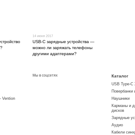
14 июня 2017
устройство
USB-C зарядные устройства —
а?
можно ли заряжать телефоны
другими адаптерами?
Мы в соцсетях
Каталог
USB Type-C
Повербанки 
– Vention
Наушники
Карманы и д
дисков
Зарядные ус
Аудио
Кабели синх