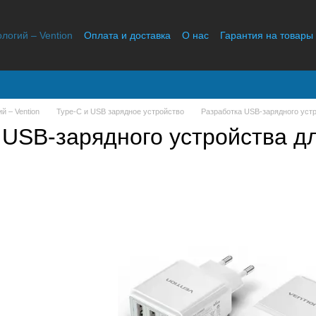
ологий – Vention
Оплата и доставка
О нас
Гарантия на товары
Отзывы о магазине
й – Vention
Type-C и USB зарядное устройство
Разработка USB-зарядного устр
 USB-зарядного устройства дл