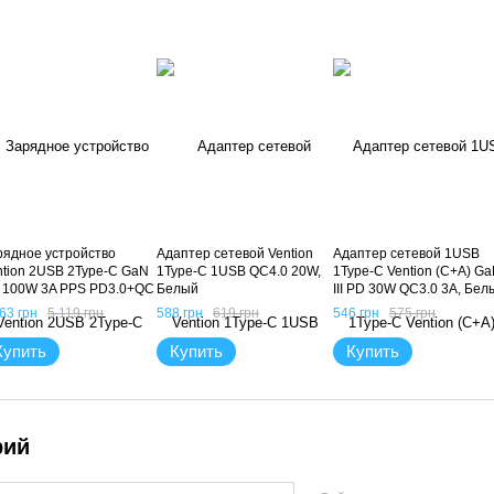
рядное устройство
Адаптер сетевой Vention
Адаптер сетевой 1USB
ntion 2USB 2Type-C GaN
1Type-C 1USB QC4.0 20W,
1Type-C Vention (C+A) G
 100W 3A PPS PD3.0+QC
Белый
III PD 30W QC3.0 3A, Бел
0, Черный
63 грн
5 119 грн
588 грн
619 грн
546 грн
575 грн
Купить
Купить
Купить
рий