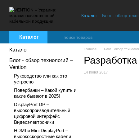
Перейти к основному контенту
Каталог
Блог - обзор техн
Контактная информация
Каталог
Каталог
Главная
Блог - обзор технологи
Разработка
Блог - обзор технологий –
Vention
14 июня 2017
Руководство или как это
устроено
Повербанки – Какой купить и
какие бывают в 2025!
DisplayPort DP –
высокопроизводительный
цифровой интерфейс
Видеоэлектроники
HDMI и Mini DisplayPort –
высокоскоростные кабели