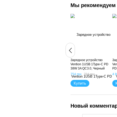
Мы рекомендуем
Зарядное устройство
За
Vention 1USB 1Type-C PD
Ve
38W 3A QC3.0, Черный
PD
3.
754 грн
794 грн
4 8
Купить
Новый коммента