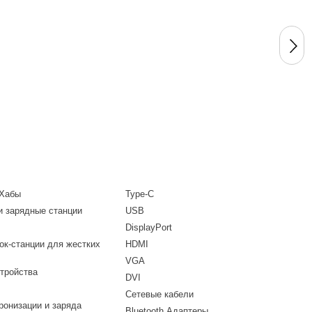
 Хабы
Type-C
и зарядные станции
USB
DisplayPort
ок-станции для жестких
HDMI
VGA
тройства
DVI
Сетевые кабели
ронизации и заряда
Bluetooth Адаптеры