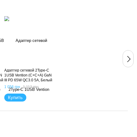
Адаптер сетевой 2Type-C
aN
1USB Vention (C+C+A) GaN
ый
III PD 65W QC3.0 5A, Белый
1 056 грн
1 113 грн
Купить