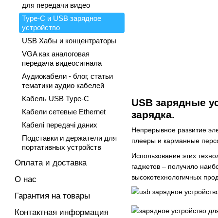
для передачи видео
Type-C и USB зарядное
устройство
USB Хабы и концентраторы
VGA как аналоговая
передача видеосигнала
Аудиокабели - блог, статьи
тематики аудио кабелей
Кабель USB Type-C
USB зарядные ус
Кабели сетевые Ethernet
зарядка.
Кабелі передачі даних
Непрерывное развитие эле
Подставки и держатели для
плееры и карманные персо
портативных устройств
Использование этих техно
Оплата и доставка
гаджетов – получило наибо
высокотехнологичных прод
О нас
Гарантия на товары
Контактная информация