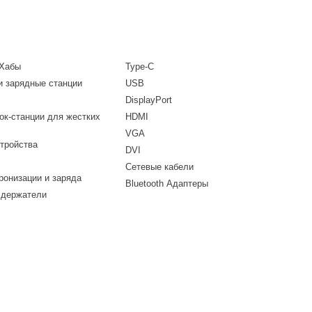
 Хабы
Type-C
и зарядные станции
USB
DisplayPort
ок-станции для жестких
HDMI
VGA
тройства
DVI
Сетевые кабели
ронизации и заряда
Bluetooth Адаптеры
 держатели