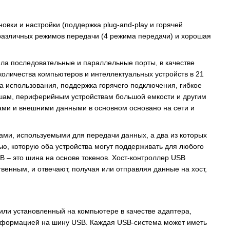
овки и настройки (поддержка plug-and-play и горячей
 различных режимов передачи (4 режима передачи) и хорошая
ла последовательные и параллельные порты, в качестве
оличества компьютеров и интеллектуальных устройств в 21
а использования, поддержка горячего подключения, гибкое
мышам, периферийным устройствам большой емкости и другим
ами и внешними данными в основном основано на сети и
ами, используемыми для передачи данных, а два из которых
ю, которую оба устройства могут поддерживать для любого
B – это шина на основе токенов. Хост-контроллер USB
твенным, и отвечают, получая или отправляя данные на хост,
е или установленный на компьютере в качестве адаптера,
информацией на шину USB. Каждая USB-система может иметь