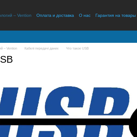
ологий – Vention
Оплата и доставка
О нас
Гарантия на товары
Отзывы о магазине
й – Vention
Кабелі передачі даних
Что такое USB
USB