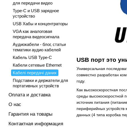
для передачи видео
Type-C и USB зарядное
устройство
USB Хабы и концентраторы
VGA как аналоговая
передача видеосигнала
Аудиокабели - блог, статьи
тематики аудио кабелей
Кабель USB Type-C
USB порт это у
Кабели сетевые Ethernet
Универсальная последоват
Кабелі передачі даних
совместно разработан комп
Подставки и держатели для
году.
портативных устройств
Как высокоскоростная по
Оплата и доставка
среды высокоскоростной п
источник питания (питание
О нас
периферийных устройств 
Гарантия на товары
данных (4 типа коробка пе
Контактная информация