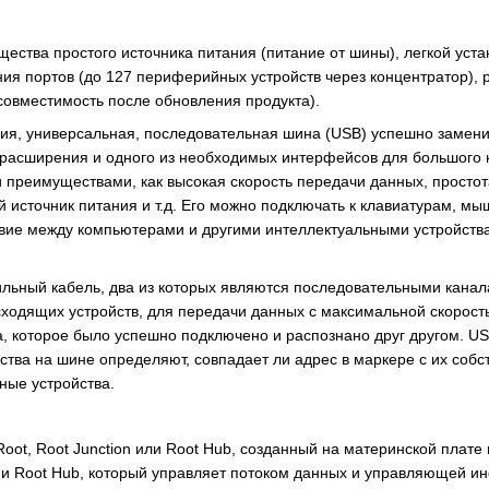
ства простого источника питания (питание от шины), легкой устан
ния портов (до 127 периферийных устройств через концентратор),
совместимость после обновления продукта).
ия, универсальная, последовательная шина (USB) успешно замени
расширения и одного из необходимых интерфейсов для большого к
и преимуществами, как высокая скорость передачи данных, простот
 источник питания и т.д. Его можно подключать к клавиатурам, 
вие между компьютерами и другими интеллектуальными устройств
льный кабель, два из которых являются последовательными канал
ходящих устройств, для передачи данных с максимальной скорость
, которое было успешно подключено и распознано друг другом. US
ства на шине определяют, совпадает ли адрес в маркере с их собс
ные устройства.
 Root, Root Junction или Root Hub, созданный на материнской плат
 и Root Hub, который управляет потоком данных и управляющей 