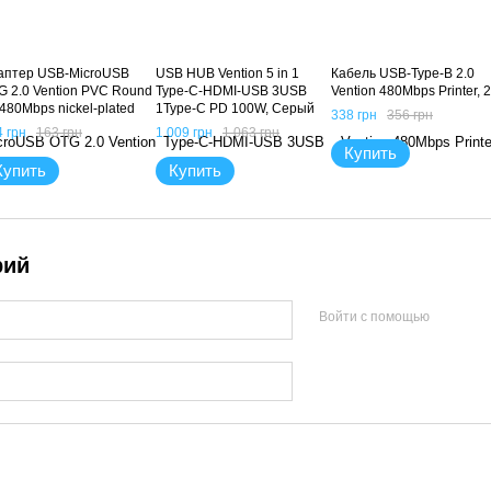
аптер USB-MicroUSB
USB HUB Vention 5 in 1
Кабель USB-Type-B 2.0
G 2.0 Vention PVC Round
Type-C-HDMI-USB 3USB
Vention 480Mbps Printer, 
480Mbps nickel-plated
1Type-C PD 100W, Серый
338 грн
356 грн
15m Black (CCUBB),
 грн
163 грн
1 009 грн
1 063 грн
15m, Черный
Купить
Купить
Купить
рий
Войти с помощью