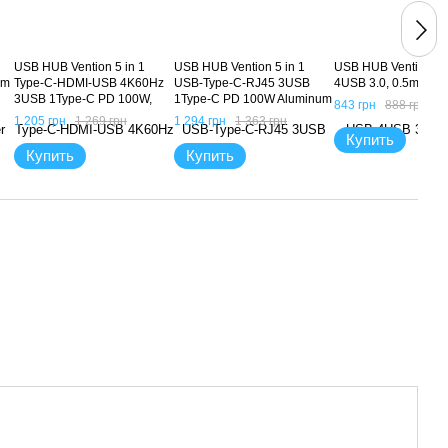
USB HUB Vention 5 in 1
USB HUB Vention 5 in 1
USB HUB Vention 
2m
Type-C-HDMI-USB 4K60Hz
USB-Type-C-RJ45 3USB
4USB 3.0, 0.5m
3USB 1Type-C PD 100W,
1Type-C PD 100W Aluminum
843 грн
888 грн
Серый
Alloy, Синий
1 205 грн
1 269 грн
1 294 грн
1 363 грн
Купить
Купить
Купить