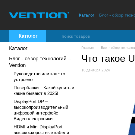
Перейти к основному контенту
Каталог
Блог - обзор техн
Контактная информация
Каталог
Каталог
Главная
Блог - обзор технологи
Что такое 
Блог - обзор технологий –
Vention
10 декабря 2024
Руководство или как это
устроено
Повербанки – Какой купить и
какие бывают в 2025!
DisplayPort DP –
высокопроизводительный
цифровой интерфейс
Видеоэлектроники
HDMI и Mini DisplayPort –
высокоскоростные кабели