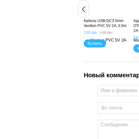
Кабель USB-DC3.5mm
Ад
Vention PVC 5V 2A, 0.5m
OT
2A 
130 грн
138 грн
0.
154
0.
Купить
Новый коммента