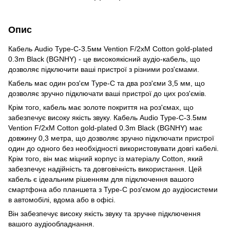
Опис
Кабель Audio Type-C-3.5мм Vention F/2xM Cotton gold-plated
0.3m Black (BGNHY) - це високоякісний аудіо-кабель, що
дозволяє підключити ваші пристрої з різними роз'ємами.
Кабель має один роз'єм Type-C та два роз'єми 3,5 мм, що
дозволяє зручно підключати ваші пристрої до цих роз'ємів.
Крім того, кабель має золоте покриття на роз'ємах, що
забезпечує високу якість звуку. Кабель Audio Type-C-3.5мм
Vention F/2xM Cotton gold-plated 0.3m Black (BGNHY) має
довжину 0,3 метра, що дозволяє зручно підключати пристрої
один до одного без необхідності використовувати довгі кабелі.
Крім того, він має міцний корпус із матеріалу Cotton, який
забезпечує надійність та довговічність використання. Цей
кабель є ідеальним рішенням для підключення вашого
смартфона або планшета з Type-C роз'ємом до аудіосистеми
в автомобілі, вдома або в офісі.
Він забезпечує високу якість звуку та зручне підключення
вашого аудіообладнання.