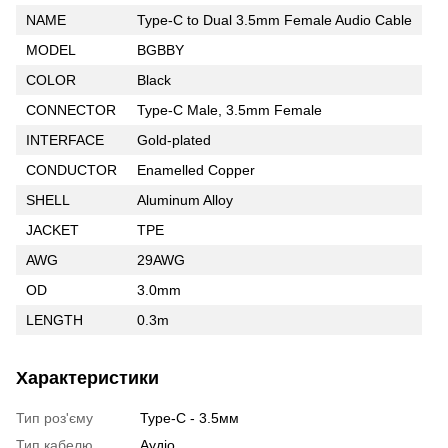
NAME
Type-C to Dual 3.5mm Female Audio Cable
MODEL
BGBBY
COLOR
Black
CONNECTOR
Type-C Male, 3.5mm Female
INTERFACE
Gold-plated
CONDUCTOR
Enamelled Copper
SHELL
Aluminum Alloy
JACKET
TPE
AWG
29AWG
OD
3.0mm
LENGTH
0.3m
Характеристики
Тип роз'єму
Type-C - 3.5мм
Тип кабелю
Аудіо