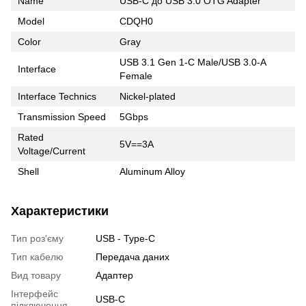
Name
USB-C до USB 3.0 OTG Adapter
Model
CDQH0
Color
Gray
USB 3.1 Gen 1-C Male/USB 3.0-A
Interface
Female
Interface Technics
Nickel-plated
Transmission Speed
5Gbps
Rated
5V==3A
Voltage/Current
Shell
Aluminum Alloy
Характеристики
Тип роз'єму
USB - Type-C
Тип кабелю
Передача даних
Вид товару
Адаптер
Інтерфейс
USB-C
підключення