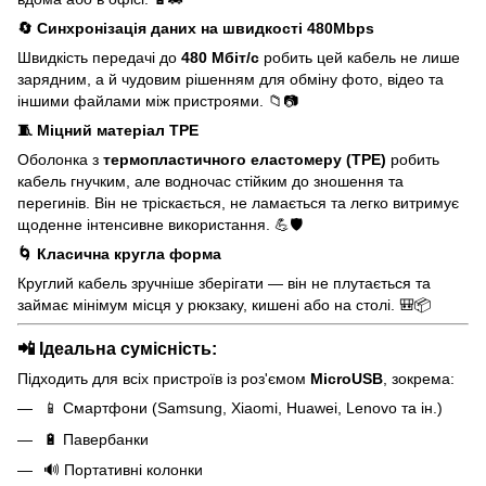
🔄 Синхронізація даних на швидкості 480Mbps
Швидкість передачі до
480 Мбіт/с
робить цей кабель не лише
зарядним, а й чудовим рішенням для обміну фото, відео та
іншими файлами між пристроями. 📁📷
🧵 Міцний матеріал TPE
Оболонка з
термопластичного еластомеру (TPE)
робить
кабель гнучким, але водночас стійким до зношення та
перегинів. Він не тріскається, не ламається та легко витримує
щоденне інтенсивне використання. 💪🛡️
🌀 Класична кругла форма
Круглий кабель зручніше зберігати — він не плутається та
займає мінімум місця у рюкзаку, кишені або на столі. 🎒📦
📲 Ідеальна сумісність:
Підходить для всіх пристроїв із роз'ємом
MicroUSB
, зокрема:
📱 Смартфони (Samsung, Xiaomi, Huawei, Lenovo та ін.)
🔋 Павербанки
🔊 Портативні колонки