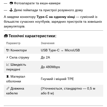
📷 Фотоапарати та екшн-камери
🕹️ Деякі геймпади та пристрої розумного дому
А завдяки конектору
Type-C на одному кінці
— сумісний із
більшістю сучасних ноутбуків, зарядних пристроїв та зовнішніх
акумуляторів.
🧰 Технічні характеристики:
Параметр
Значення
🔌 Конектори
USB Type-C → MicroUSB
⚡ Сила струму
До 2A
📈 Швидкість
До 480Mbps
передачі
🧵 Матеріал
Гнучкий і міцний TPE
оболонки
📏 Довжина
(Уточнюється, стандартно — 0,5 м
кабелю
або 8 м)