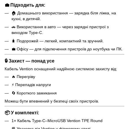
💼 Підходить для:
🏠 Домашнього використання — зарядка біля ліжка, на
кухні, в дитячій.
🚗 Використання в авто — через зарядні пристрої з
виходом Type-C.
🧳 Подорожей — легкий, компактний та зручний.
💼 Офісу — для підключення пристроїв до ноутбука чи ПК.
🔒 Захист — понад усе
Кабель Vention оснащений надійною системою захисту від:
🔥 Перегріву
⚡ Перепадів напруги
🔄 Короткого замикання
Можеш бути впевнений у безпеці своїх пристроїв.
📦 У комплекті:
1× Кабель Type-C–MicroUSB Vention TPE Round
📘 Упаковка від Vention у фірмовому стилі