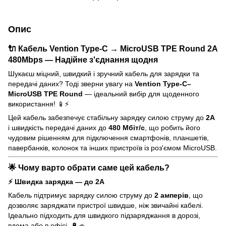
Опис
🔌 Кабель Vention Type-C → MicroUSB TPE Round 2A
480Mbps — Надійне з'єднання щодня
Шукаєш міцний, швидкий і зручний кабель для зарядки та
передачі даних? Тоді зверни увагу на
Vention Type-C–
MicroUSB TPE Round
— ідеальний вибір для щоденного
використання! 📱⚡
Цей кабель забезпечує стабільну зарядку силою струму до
2A
і швидкість передачі даних до
480 Мбіт/с
, що робить його
чудовим рішенням для підключення смартфонів, планшетів,
павербанків, колонок та інших пристроїв із роз'ємом MicroUSB.
🌟 Чому варто обрати саме цей кабель?
⚡ Швидка зарядка — до 2A
Кабель підтримує зарядку силою струму до
2 амперів
, що
дозволяє заряджати пристрої швидше, ніж звичайні кабелі.
Ідеально підходить для швидкого підзаряджання в дорозі,
вдома або в офісі. 🔋🚗