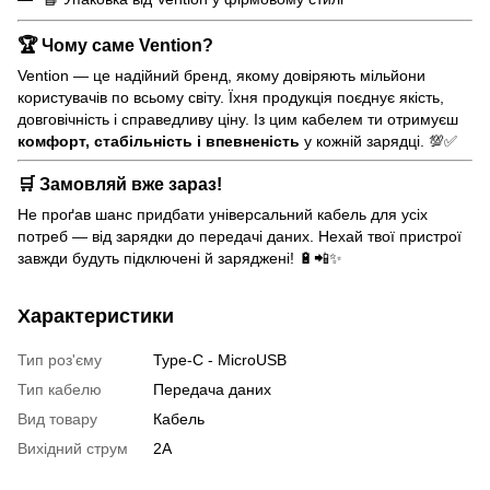
🏆 Чому саме Vention?
Vention — це надійний бренд, якому довіряють мільйони
користувачів по всьому світу. Їхня продукція поєднує якість,
довговічність і справедливу ціну. Із цим кабелем ти отримуєш
комфорт, стабільність і впевненість
у кожній зарядці. 💯✅
🛒 Замовляй вже зараз!
Не проґав шанс придбати універсальний кабель для усіх
потреб — від зарядки до передачі даних. Нехай твої пристрої
завжди будуть підключені й заряджені! 🔋📲✨
Характеристики
Тип роз'єму
Type-C - MicroUSB
Тип кабелю
Передача даних
Вид товару
Кабель
Вихідний струм
2A