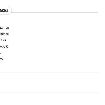
аказ
даптер
етевое
 USB
Type-C
A
8W