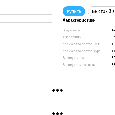
Купить
Быстрый з
Характеристики
Вид товара
А
Тип зарядки
С
Количество портов USB
1
Количество портов Type-C
1
Выходной ток
3
Выходная мощность
3