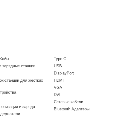
 Хабы
Type-C
и зарядные станции
USB
DisplayPort
ок-станции для жестких
HDMI
VGA
тройства
DVI
Сетевые кабели
ронизации и заряда
Bluetooth Адаптеры
 держатели