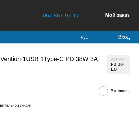
067 867-97-17
Мой заказ
Вход
Рус
 Vention 1USB 1Type-C PD 38W 3A
Артикул
FBIB0-
EU
В желания
пительной скидки