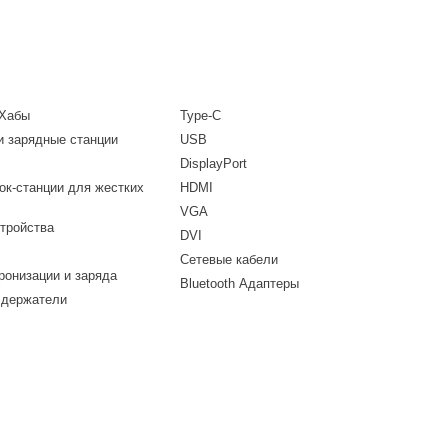
 Хабы
Type-C
и зарядные станции
USB
DisplayPort
ок-станции для жестких
HDMI
VGA
тройства
DVI
Сетевые кабели
ронизации и заряда
Bluetooth Адаптеры
 держатели