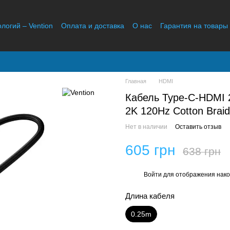
ологий – Vention
Оплата и доставка
О нас
Гарантия на товары
Отзывы о магазине
Главная
HDMI
Кабель Type-C-HDMI 2
2K 120Hz Cotton Brai
Нет в наличии
Оставить отзыв
605 грн
638 грн
Войти
для отображения нако
%
Длина кабеля
0.25m