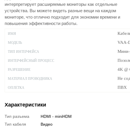
интерпретирует расширяемые мониторы как отдельные
устройства. Вы можете видеть разные вещи на каждом
мониторе, что отлично подходит для экономии времени и
повышения эффективности работы.
Кабел
ИМЯ
VAA-
МОДЕЛЬ
Мини-
ТИП ИНТЕРФЕЙСА
Позол
ИНТЕРФЕЙСНЫЙ ПРОЦЕСС
4K @ 
РАЗРЕШЕНИЕ
Не со
МАТЕРИАЛ ПРОВОДНИКА
ПВХ
ОПЛЕТКА
Характеристики
Тип разъема
HDMI - miniHDM
Тип кабеля
Видео